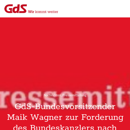
Menü
Close
,
Nachrichten
Pressemitteilung
GdS-Bundesvorsitzender
Maik Wagner zur Forderung
des Bundeskanzlers nach