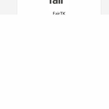
FairTK
EMG
dbb