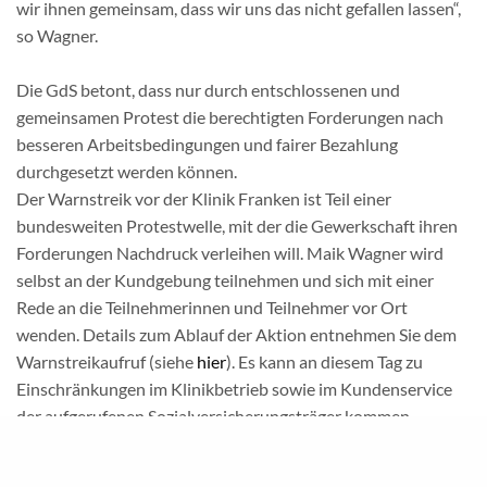
wir ihnen gemeinsam, dass wir uns das nicht gefallen lassen“,
so Wagner.
Die GdS betont, dass nur durch entschlossenen und
gemeinsamen Protest die berechtigten Forderungen nach
besseren Arbeitsbedingungen und fairer Bezahlung
durchgesetzt werden können.
Der Warnstreik vor der Klinik Franken ist Teil einer
bundesweiten Protestwelle, mit der die Gewerkschaft ihren
Forderungen Nachdruck verleihen will. Maik Wagner wird
selbst an der Kundgebung teilnehmen und sich mit einer
Rede an die Teilnehmerinnen und Teilnehmer vor Ort
wenden. Details zum Ablauf der Aktion entnehmen Sie dem
Warnstreikaufruf (siehe
hier
). Es kann an diesem Tag zu
Einschränkungen im Klinikbetrieb sowie im Kundenservice
der aufgerufenen Sozialversicherungsträger kommen.
Die GdS fordert die Arbeitgeber auf, zur Fortsetzung der
Verhandlungen am 14. März in Potsdam endlich ein faires