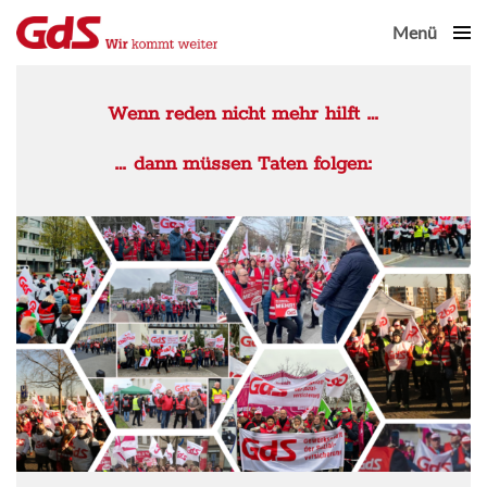
Menü
Close
Wenn reden nicht mehr hilft …
… dann müssen Taten folgen: