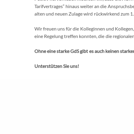
Tarifvertrages“ hinaus weiter an die Anspruchsbe
alten und neuen Zulage wird rückwirkend zum 1.
Wir
|
L
Wir freuen uns für die Kolleginnen und Kollege
eine Regelung treffen konnten, die die regionale
Ohne eine starke GdS gibt es auch keinen starken
Unterstützen Sie uns!
© Gewerkschaft der Sozialversich
Mitglied werden
unter:
www.gds.info/beitritt
20250605_AOK_Bayern_SPEZIAL