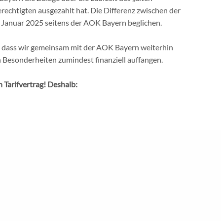
rechtigten ausgezahlt hat. Die Differenz zwischen der
 Januar 2025 seitens der AOK Bayern beglichen.
eistungen
|
Mitglied werden
|
Meine GdS
|
Kontakt
|
Impressum
|
Dat
n, dass wir gemeinsam mit der AOK Bayern weiterhin
n Besonderheiten zumindest finanziell auffangen.
 Tarifvertrag! Deshalb:
erung