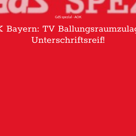
GdS spezial - AOK
 Bayern: TV Ballungsraumzula
Unterschriftsreif!