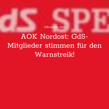
GdS spezial - AOK
AOK Nordost: GdS-
Mitglieder stimmen für den
Warnstreik!