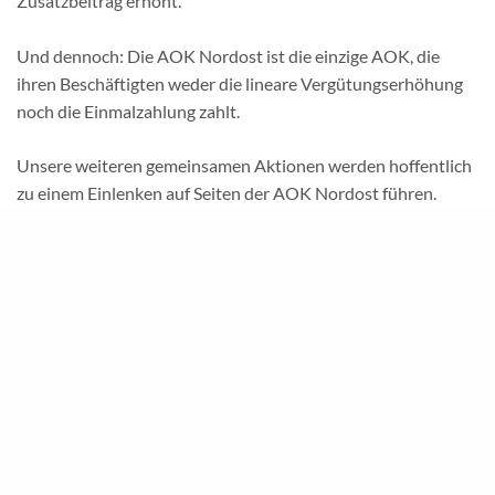
Zusatzbeitrag erhöht.
Und dennoch: Die AOK Nordost ist die einzige AOK, die
ihren Beschäftigten weder die lineare Vergütungserhöhung
noch die Einmalzahlung zahlt.
Unsere weiteren gemeinsamen Aktionen werden hoffentlich
zu einem Einlenken auf Seiten der AOK Nordost führen.
Wie geht es weiter?
Die GdS wird nun, entsprechend dem
Wunsch unserer Mitglieder, den Warnstreik organisieren.
Über die genaue Zeitschiene werden wir wie gewohnt
informieren. Wir danken allen, die an unserer Umfrage
teilgenommen haben, und freuen uns auf eine rege Teilnahme
bei dem bevorstehenden Warnstreik.
Sie sind noch kein GdS- Mitglied? Dann ist die Zeit für einen
Eintritt genau jetzt! Werden Sie GdS-Mitglied unter: