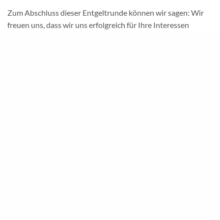
Zum Abschluss dieser Entgeltrunde können wir sagen: Wir
freuen uns, dass wir uns erfolgreich für Ihre Interessen
einsetzen konnten. Jetzt wünschen wir allen eine gute Zeit –
mit mehr finanzieller Sicherheit, fairen Bedingungen und dem
Wissen, dass wir auch in Zukunft an Ihrer Seite stehen.
Ihre Tarifkommission
: Melina Antowski, Matthias Gryczan,
Tanja
Piekenbrock, Britta Fischer,
Viktor
Dinner, Stefanie
Henze (alle Continentale BKK), Martin Wichmann (GdS-
Bundesgeschäftsstelle),
20255022_Continentale_BKK_SPEZIAL