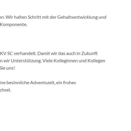
nn. Wir halten Schritt mit der Gehaltsentwicklung und
e Komponente.
 GKV SC verhandelt. Damit wir das auch in Zukunft
 wir Unterstützung. Viele Kolleginnen und Kollegen
Sie uns!
e besinnliche Adventszeit, ein frohes
chsel.
eistungen
|
Mitglied werden
|
Meine GdS
|
Kontakt
|
Impressum
|
Dat