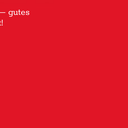
– gutes
!