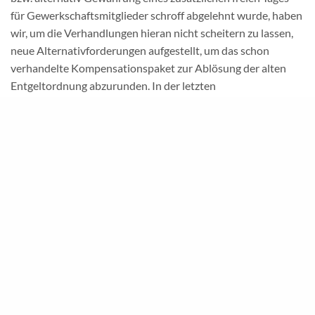
für Gewerkschaftsmitglieder schroff abgelehnt wurde, haben
wir, um die Verhandlungen hieran nicht scheitern zu lassen,
neue Alternativforderungen aufgestellt, um das schon
verhandelte Kompensationspaket zur Ablösung der alten
Entgeltordnung abzurunden. In der letzten
Verhandlungsrunde am 21. Oktober 2025 konnte nun die
Einigung erzielt werden, dass noch die folgenden zwei
weiteren Bausteine hinzugefügt werden:
Einführung eines von der Dienststelle anzubietenden und
durchzuführenden Bildungs­tages pro Jahr für alle
Beschäftigten zur persönlichen Weiterentwicklung.
Verhandlungszusage zum Jobrad: Die
Tarifvertragsparteien werden im Jahr 2026
Verhandlungen zum Thema Jobrad aufnehmen, um die
Einführung eines Jobradmodells ab Januar 2028 zu
ermöglichen.