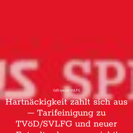
GdS spezial SVLFG
Hartnäckigkeit zahlt sich aus
– Tarifeinigung zu
TVöD/SVLFG und neuer