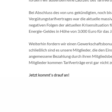
Bei Abschluss des von uns gekündigten, noch bi
Vergütungstarifvertrages war die aktuelle massi
negativen Folgen der aktuellen Krisensituation f
Energie-Geldes in Höhe von 3.000 Euro für das J
Wir
|
L
Weiterhin fordern wir einen Gewerkschaftsbonus.
schließlich sind es unsere Mitglieder, die den E
angemessene Bezahlung durch ihren Mitgliedsbe
Mitglieder kommen Tarifverträge erst gar nicht 
© Gewerkschaft der Sozialversich
Jetzt kommt
ʼ
s drauf an!
Die kommenden Tarifverhandlungen werden nich
verhindern, dass Ihr Gehalt durch den Kaufkraft
Mitgliederbefragung haben beeindruckend viele T
nötig, auch durch Teilnahme an Arbeitskampfm