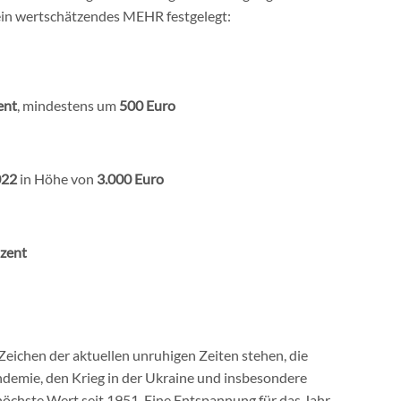
ein wertschätzendes MEHR festgelegt:
ent
, mindestens um
500 Euro
022
in Höhe von
3.000 Euro
ozent
chen der aktuellen unruhigen Zeiten stehen, die
ndemie, den Krieg in der Ukraine und insbesondere
 höchste Wert seit 1951. Eine Entspannung für das Jahr