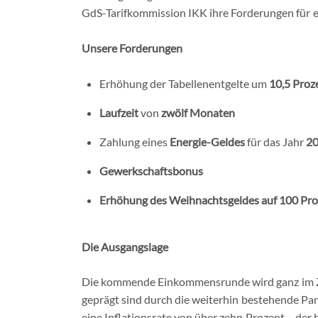
GdS-Tarifkommission IKK ihre Forderungen für 
Unsere Forderungen
Erhöhung der Tabellenentgelte um
10,5 Proz
Laufzeit
von
zwölf Monaten
Zahlung eines
Energie-Geldes
für das Jahr
2
Gewerkschaftsbonus
Erhöhung des Weihnachtsgeldes auf 100 Pr
Die Ausgangslage
Die kommende Einkommensrunde wird ganz im Zei
geprägt sind durch die weiterhin bestehende Pa
eine Inflationsrate von über zehn Prozent – der