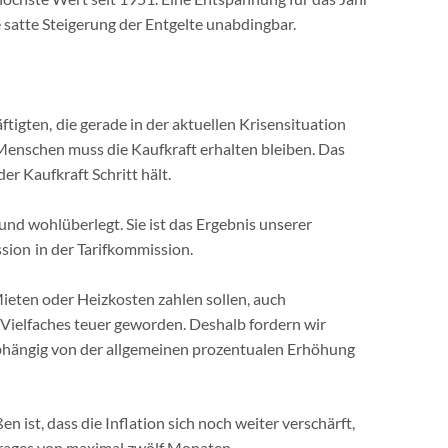
e satte Steigerung der Entgelte unabdingbar.
igten, die gerade in der aktuellen Krisensituation
 Menschen muss die Kaufkraft erhalten bleiben. Das
er Kaufkraft Schritt hält.
nd wohlüberlegt. Sie ist das Ergebnis unserer
sion in der Tarifkommission.
Mieten oder Heizkosten zahlen sollen, auch
n Vielfaches teuer geworden. Deshalb fordern wir
bhängig von der allgemeinen prozentualen Erhöhung
n ist, dass die Inflation sich noch weiter verschärft,
rtrages von maximal zwölf Monaten.