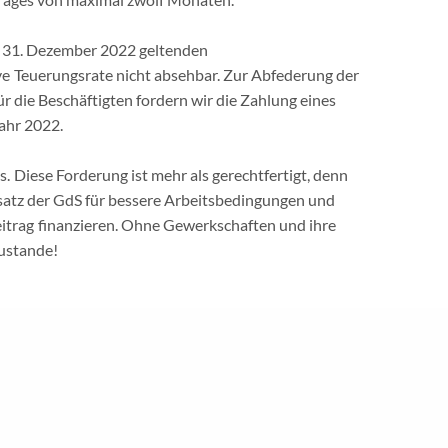
s 31. Dezember 2022 geltenden
ve Teuerungsrate nicht absehbar. Zur Abfederung der
ür die Beschäftigten fordern wir die Zahlung eines
ahr 2022.
eistungen
|
Mitglied werden
|
Meine GdS
|
Kontakt
|
Impressum
|
Dat
 Diese Forderung ist mehr als gerechtfertigt, denn
insatz der GdS für bessere Arbeitsbedingungen und
itrag finanzieren. Ohne Gewerkschaften und ihre
zustande!
erung
t einfach werden. Nur gemeinsam können wir
verlust mit jedem Monat an Wert verliert! Bei unserer
eilnehmende ihre Bereitschaft erklärt, hierfür, wenn
aßnahmen einzustehen.