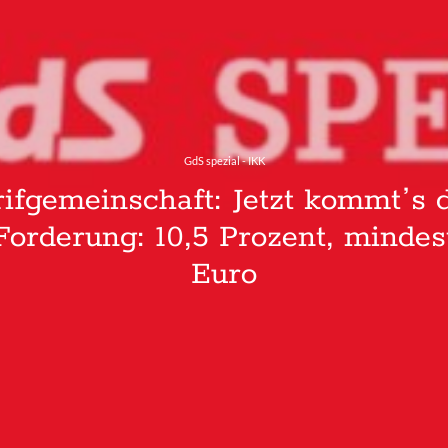
GdS spezial - IKK
ifgemeinschaft: Jetzt kommtʼs d
orderung: 10,5 Prozent, minde
Euro