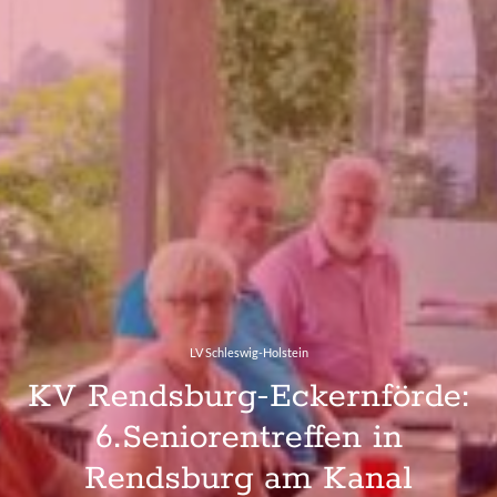
LV Schleswig-Holstein
KV Rendsburg-Eckernförde:
6.Seniorentreffen in
Rendsburg am Kanal