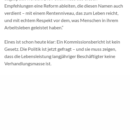
Empfehlungen eine Reform ableiten, die diesen Namen auch
verdient – mit einem Rentenniveau, das zum Leben reicht,
und mit echtem Respekt vor dem, was Menschen in ihrem
Arbeitsleben geleistet haben.“
Eines ist schon heute klar: Ein Kommissionsbericht ist kein
Gesetz. Die Politik ist jetzt gefragt – und sie muss zeigen,
dass die Lebensleistung langjähriger Beschäftigter keine
Verhandlungsmasse ist.
Mitmachen – mitgestalten!
Mitglied werden
unter:
www.gds.info/beitritt
20260623_GdS_SOZIAL_Rentenreform_2026