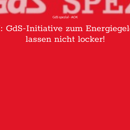
GdS spezial - AOK
GdS-Initiative zum Energiege
lassen nicht locker!