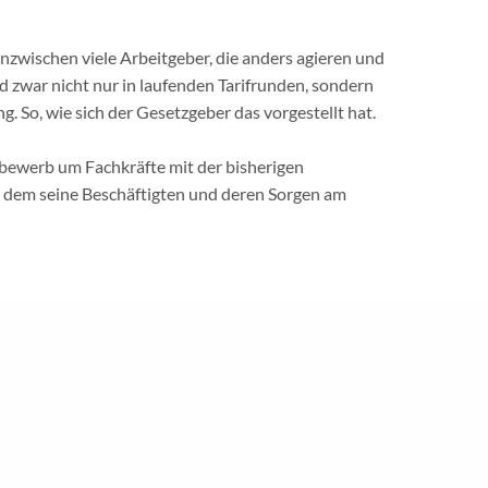
zwischen viele Arbeitgeber, die anders agieren und
d zwar nicht nur in laufenden Tarifrunden, sondern
g. So, wie sich der Gesetzgeber das vorgestellt hat.
eistungen
|
Mitglied werden
|
Meine GdS
|
Kontakt
|
Impressum
|
Dat
bewerb um Fachkräfte mit der bisherigen
 dem seine Beschäftigten und deren Sorgen am
erung
w.gds.de/beitritt