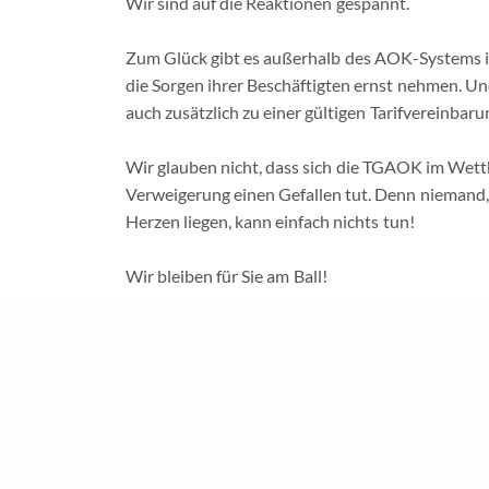
Wir sind auf die Reaktionen gespannt.
Zum Glück gibt es außerhalb des AOK-Systems in
die Sorgen ihrer Beschäftigten ernst nehmen. Un
auch zusätzlich zu einer gültigen Tarifvereinbarun
Wir
|
L
Wir glauben nicht, dass sich die TGAOK im Wett
Verweigerung einen Gefallen tut. Denn niemand,
Herzen liegen, kann einfach nichts tun!
© Gewerkschaft der Sozialversich
Wir bleiben für Sie am Ball!
Unterstützen Sie uns! Mitglied werden
unter:
ww
20221208_TGAOK_SPEZIAL
Herunterladen