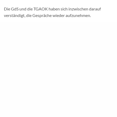
Die GdS und die TGAOK haben sich inzwischen darauf
verständigt, die Gespräche wieder aufzunehmen.
Sobald es neue Ergebnisse gibt, werden wir hierüber
umgehend berichten.
Eure GdS
Mitmachen – mitgestalten!
Mitglied werden
unter:
www.gds.info/beitritt
20260518_TGAOK_SPEZIAL