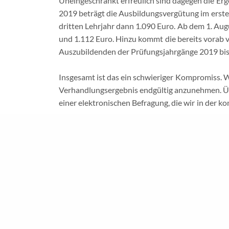
Uneingeschränkt erfreulich sind dagegen die Erg
2019 beträgt die Ausbildungsvergütung im erste
Wir
|
L
dritten Lehrjahr dann 1.090 Euro. Ab dem 1. Aug
und 1.112 Euro. Hinzu kommt die bereits vorab
Auszubildenden der Prüfungsjahrgänge 2019 bis
Insgesamt ist das ein schwieriger Kompromiss. W
Verhandlungsergebnis endgültig anzunehmen. Üb
© Gewerkschaft der Sozialversich
einer elektronischen Befragung, die wir in der
20190425_VIACTIV_SPEZIAL
Herunterladen