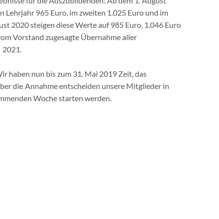
ebnisse für die Auszubildenden: Ab dem 1. August
n Lehrjahr 965 Euro, im zweiten 1.025 Euro und im
eistungen
|
Mitglied werden
|
Meine GdS
|
Kontakt
|
Impressum
|
Dat
ust 2020 steigen diese Werte auf 985 Euro, 1.046 Euro
 vom Vorstand zugesagte Übernahme aller
 2021.
ir haben nun bis zum 31. Mai 2019 Zeit, das
er die Annahme entscheiden unsere Mitglieder in
erung
 kommenden Woche starten werden.