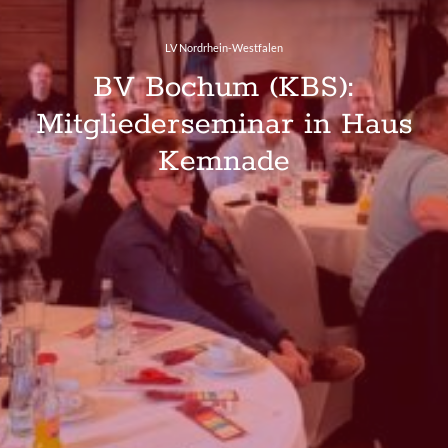
LV Nordrhein-Westfalen
BV Bochum (KBS):
Mitgliederseminar in Haus
Kemnade