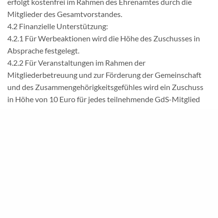
erfolgt kostenfrei im Rahmen des Ehrenamtes durch die
Mitglieder des Gesamtvorstandes.
4.2 Finanzielle Unterstützung:
4.2.1 Für Werbeaktionen wird die Höhe des Zuschusses in
Absprache festgelegt.
4.2.2 Für Veranstaltungen im Rahmen der
Mitgliederbetreuung und zur Förderung der Gemeinschaft
und des Zusammengehörigkeitsgefühles wird ein Zuschuss
in Höhe von 10 Euro für jedes teilnehmende GdS-Mitglied
gewährt.
4.2.3 Für Wahlen zur Mitarbeitervertretung erfolgt eine
Bezuschussung, wenn eine GdS-Liste bei der überörtlichen
Wahl antritt. Findet keine überörtliche Wahl statt oder tritt
bei einer überörtlichen Wahl keine GdS-Liste an, dann wird
auch die GdS-Liste bei der örtlichen Wahl durch einen
Zuschuss unterstützt. Pro Wahlberechtigtem aus NRW wird
ein Zuschuss von maximal 1 Euro gewährt. Hierbei beträgt
der Maximalbetrag 5000 Euro.