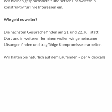
Wir bleiben gesprächsbereit und setzen uns weiterhin
konstruktiv für Ihre Interessen ein.
Wie geht es weiter?
Die nächsten Gespräche finden am 21. und 22. Juli statt.
Dort und in weiteren Terminen wollen wir gemeinsame
Lösungen finden und tragfähige Kompromisse erarbeiten.
Wir halten Sie natürlich auf dem Laufenden – per Videocalls
und Newsletter!
Jetzt zählt Ihre Unterstützung!
Diese Verhandlungen sind anspruchsvoll – und ohne
Rückhalt in der Belegschaft werden unsere Forderungen
nicht gehört. Mit Ihrer Unterstützung gewinnen wir an
Stärke!