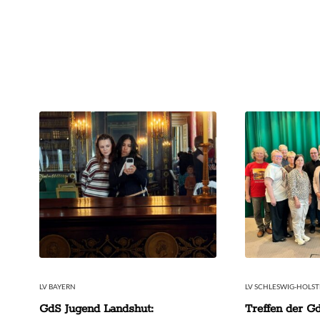
LV BAYERN
LV SCHLESWIG-HOLST
GdS Jugend Landshut:
Treffen der G