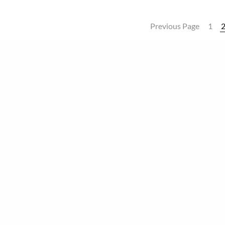
Previous Page
1
© Gewerkschaft der Sozialversich