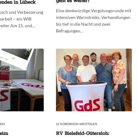
geht es weiter?
enden in Lübeck
Eine denkwürdige Vergütungsrunde mit
usch und Verbesserung
intensiven Warnstreiks, Verhandlungen
arbeit – ein WIR
bis tief in die Nacht und zwei
eiter Am 15. und…
Befragungen…
EIN
LV NORDRHEIN-WESTFALEN
beim
RV Bielefeld-Gütersloh: