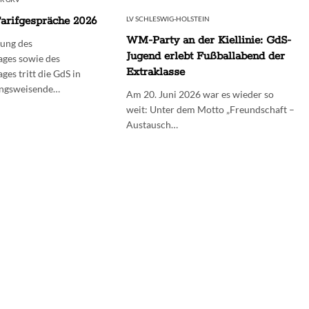
rifgespräche 2026
LV SCHLESWIG-HOLSTEIN
WM-Party an der Kiellinie: GdS-
ung des
Jugend erlebt Fußballabend der
ages sowie des
Extraklasse
ages tritt die GdS in
tungsweisende…
Am 20. Juni 2026 war es wieder so
weit: Unter dem Motto „Freundschaft –
Austausch…