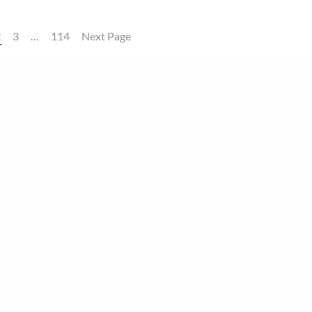
2
3
…
114
Next Page
erung